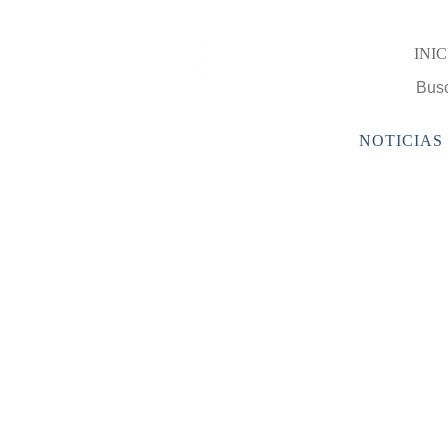
Encuentra una
INIC
sucursal Camy
PRODUCTOS
EMPRESA
SERVICIOS
NOTICIAS